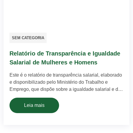
SEM CATEGORIA
Relatório de Transparência e Igualdade
Salarial de Mulheres e Homens
Este é o relatório de transparência salarial, elaborado
e disponibilizado pelo Ministério do Trabalho e
Emprego, que dispõe sobre a igualdade salarial e de
critérios remuneratórios entre homens e mulheres.
Artflexíveis – Matriz 1° Semestre de 2026 – Clique
Leia mais
Aqui Artflexíveis – Filial 1° Semestre de 2026 – Clique
Aqui Fonte: MTE – eSocial, RAIS […]