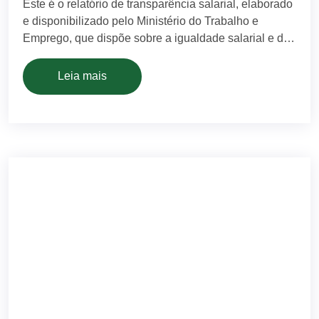
Este é o relatório de transparência salarial, elaborado
e disponibilizado pelo Ministério do Trabalho e
Emprego, que dispõe sobre a igualdade salarial e de
critérios remuneratórios entre homens e mulheres.
Artflexíveis Matriz – 1° Semestre de 2025 – Clique
Leia mais
Aqui Artflexíveis – Matriz 2° Semestre de 2024 –
Clique Aqui Artflexíveis – Filial 1° Semestre […]