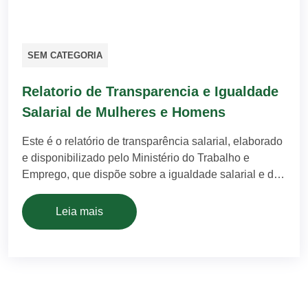
SEM CATEGORIA
Relatorio de Transparencia e Igualdade
Salarial de Mulheres e Homens
Este é o relatório de transparência salarial, elaborado
e disponibilizado pelo Ministério do Trabalho e
Emprego, que dispõe sobre a igualdade salarial e de
critérios remuneratórios entre homens e mulheres.
Artflexíveis – Matriz 1° Semestre de 2024 – Clique
Leia mais
Aqui Fonte: eSocial. Rais 2022 e Portal Emprega
Brasil. Março 2024